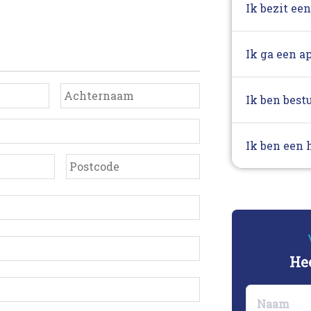
e
Ik bezit ee
Ik ga een 
Ik ben best
Ik ben een 
Plaats
Postcode
Hee