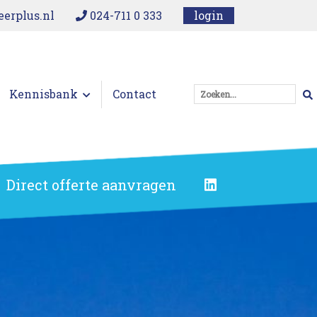
erplus.nl
024-711 0 333
login
Kennisbank
Contact
Zoeken...
Direct offerte aanvragen