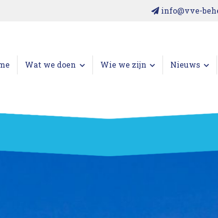
info@vve-behe
me
Wat we doen
Wie we zijn
Nieuws