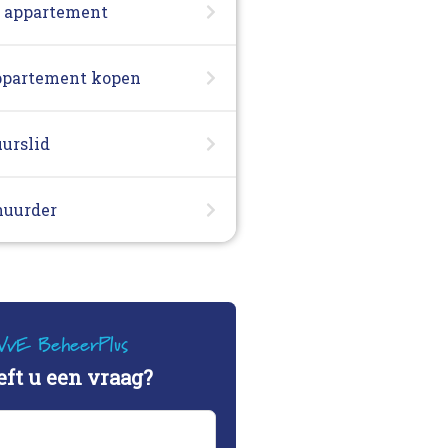
n appartement
appartement kopen
uurslid
huurder
VvE BeheerPlus
ft u een vraag?