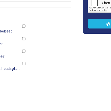
 
 beheer
er
eer
rhoudsplan