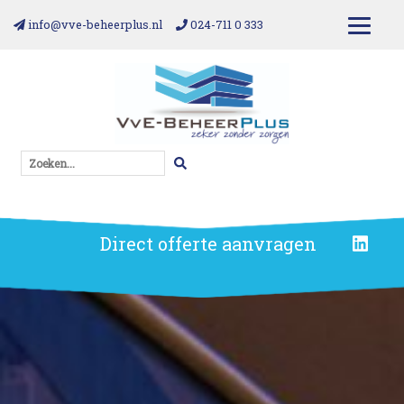
info@vve-beheerplus.nl
024-711 0 333
Zoeken...
Direct offerte aanvragen