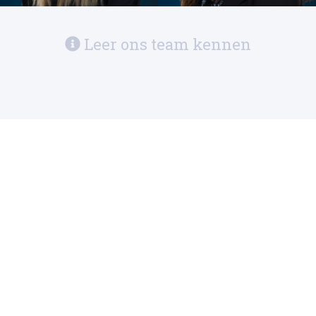
Leer ons team kennen
1
U betaalt maandelijks uw bijdrage servicekosten
aan uw VvE
2