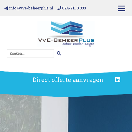
info@vve-beheerplus.nl
024-711 0 333
Zoeken...
Direct offerte aanvragen