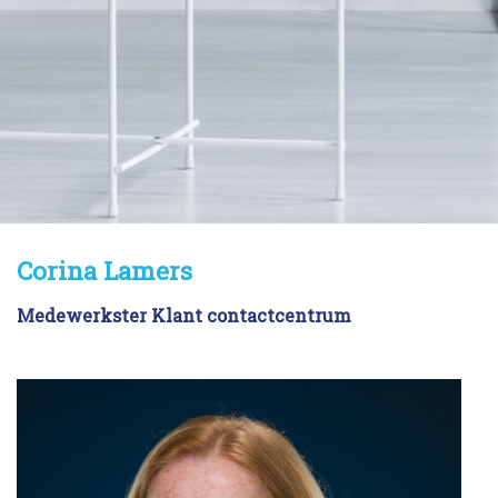
Corina Lamers
Corina Lamers
Medewerkster Klant contactcentrum