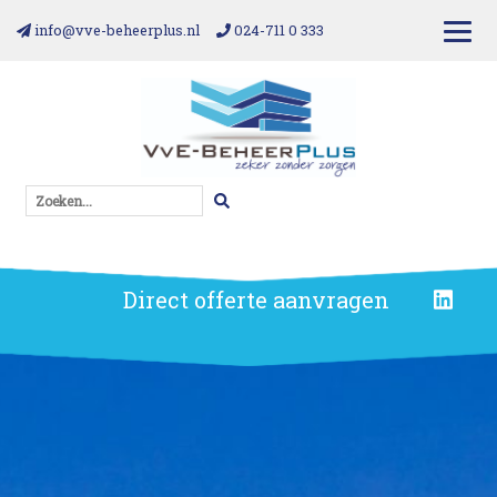
info@vve-beheerplus.nl
024-711 0 333
Zoeken...
Direct offerte aanvragen