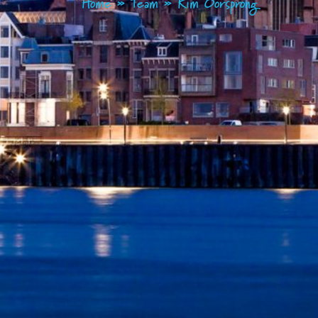
Home
»
Team
»
Kim Oorsprong