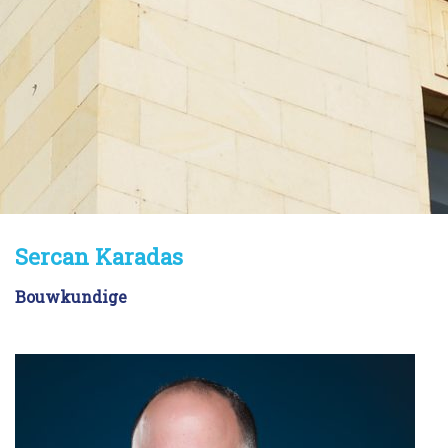
Sercan Karadas
Sercan Karadas
Bouwkundige