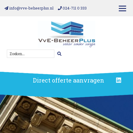
info@vve-beheerplus.nl
024-711 0 333
Zoeken...
Direct offerte aanvragen