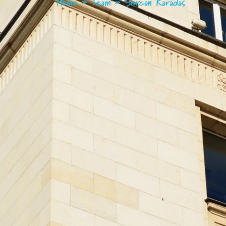
Home
»
Team
»
Sercan Karadas