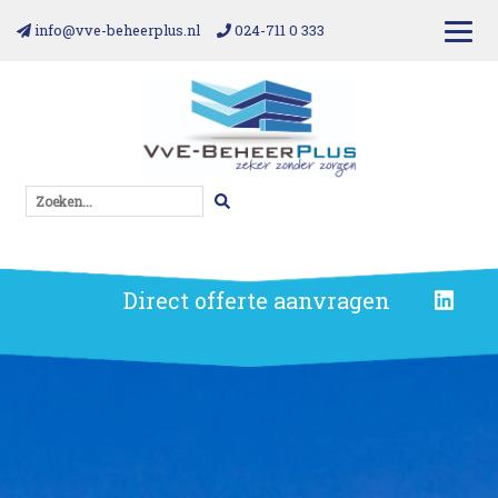
info@vve-beheerplus.nl
024-711 0 333
Zoeken...
Direct offerte aanvragen