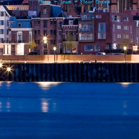
Home
»
Team
»
Fleur Breen