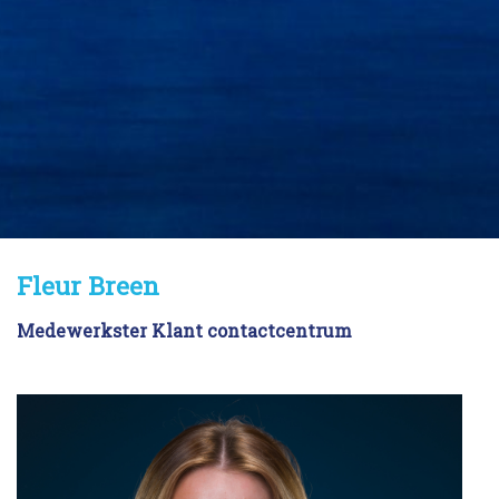
Fleur Breen
Fleur Breen
Medewerkster Klant contactcentrum